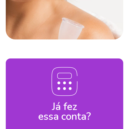
Já fez
essa conta?