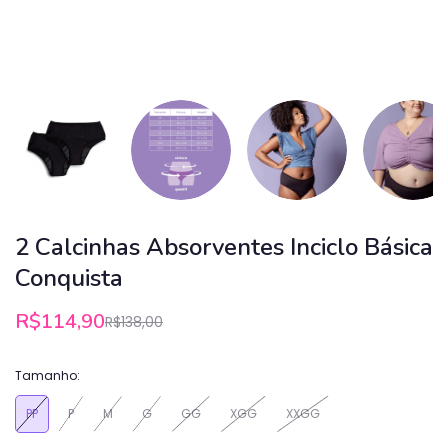
2 Calcinhas Absorventes Inciclo Básica
Conquista
R$114,90
R$138,00
Tamanho:
PP
P
M
G
GG
XGG
XXGG