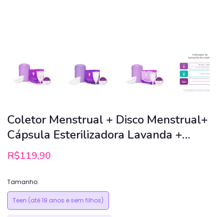
Coletor Menstrual + Disco Menstrual+
Cápsula Esterilizadora Lavanda +
Sabonete Íntimo em Barra Inciclo
R$119,90
Tamanho:
Teen (até 19 anos e sem filhos)