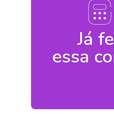
Já f
essa co