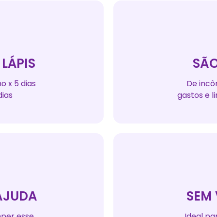
LÁPIS
SÃO
o x 5 dias
De incô
dias
gastos e l
 AJUDA
SEM
mper esse
Ideal pa