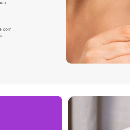
ndo
re com
 e