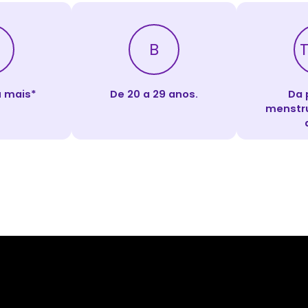
B
u mais*
De 20 a 29 anos.
Da 
menstru