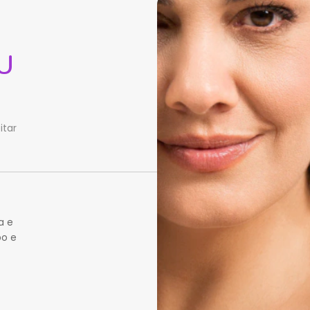
U
itar
a e
po e