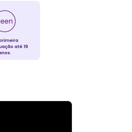
Teen
primeira
ação até 19
anos.