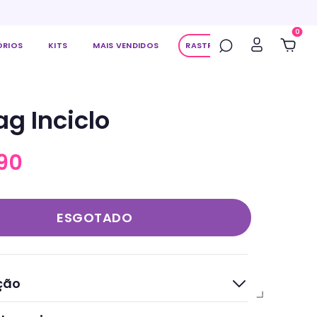
0
ÓRIOS
KITS
MAIS VENDIDOS
RASTREAR PEDIDO
g Inciclo
90
ção