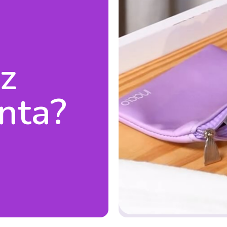
ez
nta?